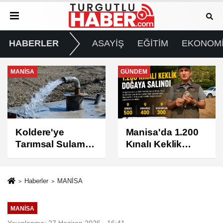
HABERLER
ASAYİŞ
EĞİTİM
EKONOM
GÜNDEM
GÜNDEM
Manisa'da 1.200
Turgutlu'da 8
Kınalı Keklik
Ağustos
Doğaya Salındı
Cumartesi Günü
Elektrik Kesintisi
Yapılacak
Haberler
MANİSA
MANİSA
Yayınlanma: 27 Haziran 2026 - 16:41