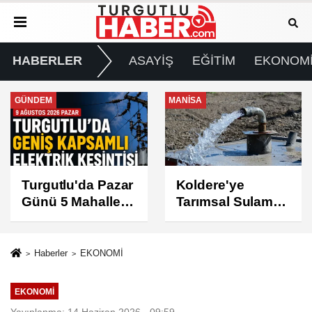
HABERLER
ASAYİŞ
EĞİTİM
EKONOM
MANİSA
GÜNDEM
Koldere'ye
Manisa'da 1.200
Tarımsal Sulama
Kınalı Keklik
Desteği
Doğaya Salındı
Haberler
EKONOMİ
EKONOMİ
Yayınlanma: 14 Haziran 2026 - 09:59