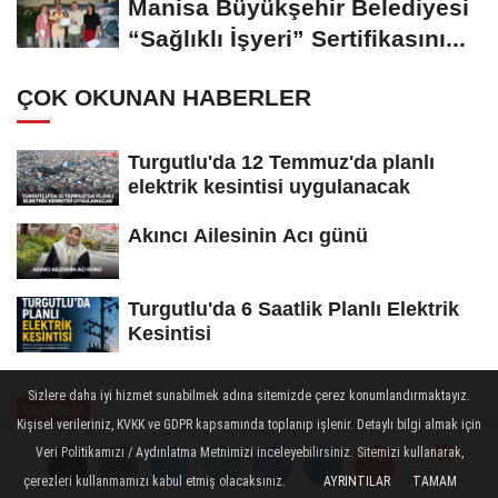
Manisa Büyükşehir Belediyesi
“Sağlıklı İşyeri” Sertifikasını...
ÇOK OKUNAN HABERLER
Turgutlu'da 12 Temmuz'da planlı
elektrik kesintisi uygulanacak
Akıncı Ailesinin Acı günü
Turgutlu'da 6 Saatlik Planlı Elektrik
Kesintisi
Sizlere daha iyi hizmet sunabilmek adına sitemizde çerez konumlandırmaktayız.
GÜNDEM
Kişisel verileriniz, KVKK ve GDPR kapsamında toplanıp işlenir. Detaylı bilgi almak için
Yayınlanma: 13 Haziran 2026 - 13:42
Veri Politikamızı / Aydınlatma Metnimizi inceleyebilirsiniz. Sitemizi kullanarak,
çerezleri kullanmamızı kabul etmiş olacaksınız.
AYRINTILAR
TAMAM
Yorumlar
Yorumlar
Turgutlu'da Bir Hekimin Ardında