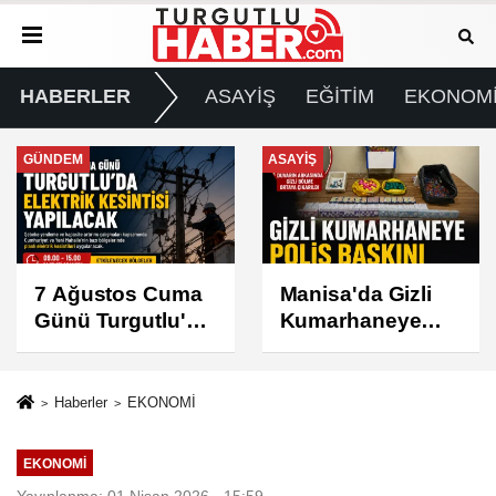
HABERLER
ASAYİŞ
EĞİTİM
EKONOM
ASAYİŞ
SPOR
Manisa'da Gizli
Turgutlu
Kumarhaneye
Belediyespor'un
Polis Baskını
Fikstürü Belli
Oldu
Haberler
EKONOMİ
EKONOMİ
Yayınlanma: 01 Nisan 2026 - 15:59