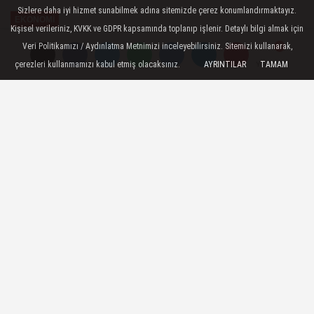
Sizlere daha iyi hizmet sunabilmek adına sitemizde çerez konumlandırmaktayız.
EKONOMİ
Kişisel verileriniz, KVKK ve GDPR kapsamında toplanıp işlenir. Detaylı bilgi almak için
Yayınlanma: 01 Nisan 2026 - 14:56
Veri Politikamızı / Aydınlatma Metnimizi inceleyebilirsiniz. Sitemizi kullanarak,
çerezleri kullanmamızı kabul etmiş olacaksınız.
AYRINTILAR
TAMAM
Yorumlar
Yorumlar
Türk Demir Çelik Sektöründen
CBAM Uyarısı
Avrupa Birliği’nin Sınırda Karbon
Düzenleme Mekanizması (CBAM)
kapsamında açıkladığı varsayılan emisyon
değerlerinin Türkiye’nin düşük karbonlu
üretim yapısını yeterince yansıtmadığı
bildirildi.
01 Nisan 2026 - 14:56
EKONOMİ
A
A