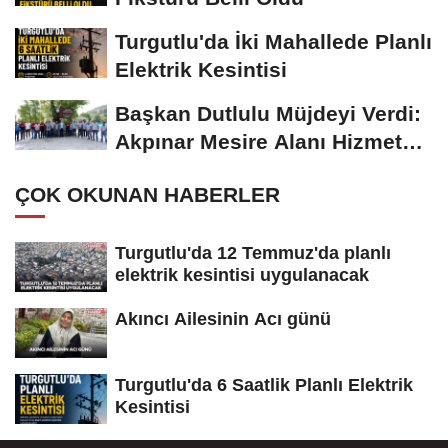
Turgutlu'da İki Mahallede Planlı
Elektrik Kesintisi
Başkan Dutlulu Müjdeyi Verdi:
Akpınar Mesire Alanı Hizmete
Açılıyor
ÇOK OKUNAN HABERLER
Turgutlu'da 12 Temmuz'da planlı
elektrik kesintisi uygulanacak
Akıncı Ailesinin Acı günü
Turgutlu'da 6 Saatlik Planlı Elektrik
Kesintisi